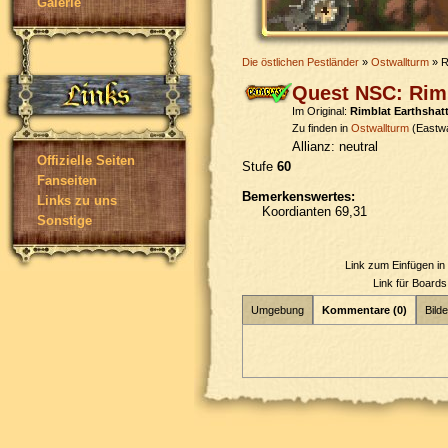
Galerie
Die östlichen Pestländer
»
Ostwallturm
» R
Quest NSC: Rimb
Im Original:
Rimblat Earthshat
Zu finden in
Ostwallturm
(Eastwa
Allianz:
neutral
Offizielle Seiten
Stufe
60
Fanseiten
Bemerkenswertes:
Links zu uns
Koordianten 69,31
Sonstige
Link zum Einfügen i
Link für Board
Umgebung
Kommentare (0)
Bilde