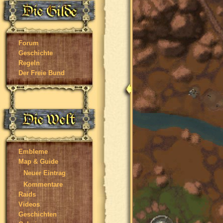
Forum
Geschichte
Regeln
Der Freie Bund
Embleme
Map & Guide
Neuer Eintrag
Kommentare
Raids
Videos
Geschichten