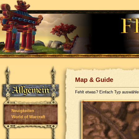
Map & Guide
Fehlt etwas? Einfach Typ auswähl
Neuigkeiten
World of Warcraft