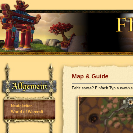
Map & Guide
Fehlt etwas? Einfach Typ auswähl
Neuigkeiten
World of Warcraft