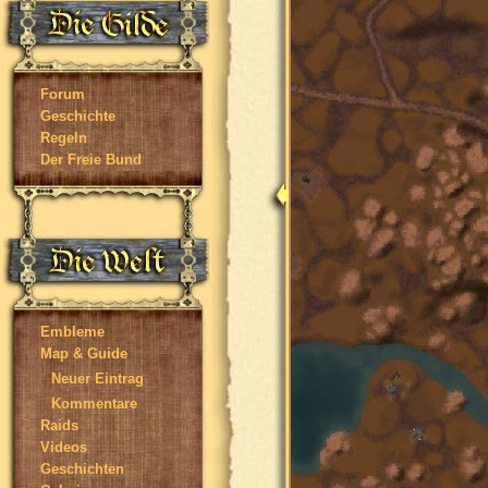
Forum
Geschichte
Regeln
Der Freie Bund
Embleme
Map & Guide
Neuer Eintrag
Kommentare
Raids
Videos
Geschichten