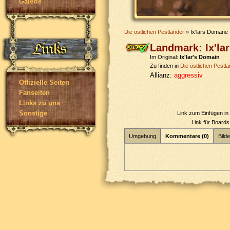
Galerie
Die östlichen Pestländer
» Ix'lars Domäne
Landmark: Ix'l
Im Original:
Ix'lar's Domain
Zu finden in
Die östlichen Pestl
Allianz:
aggressiv
Offizielle Seiten
Fanseiten
Links zu uns
Sonstige
Link zum Einfügen i
Link für Board
Umgebung
Kommentare (0)
Bilde