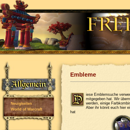
Embleme
iese Emblemsuche verwend
mitgegeben hat. Wir übern
werden, einige Farbkombin
Neuigkeiten
Aber ihr könnt euch hier 
World of Warcraft
hat