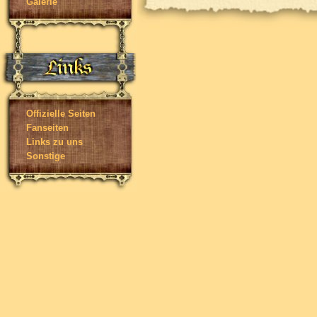
Galerie
Offizielle Seiten
Fanseiten
Links zu uns
Sonstige