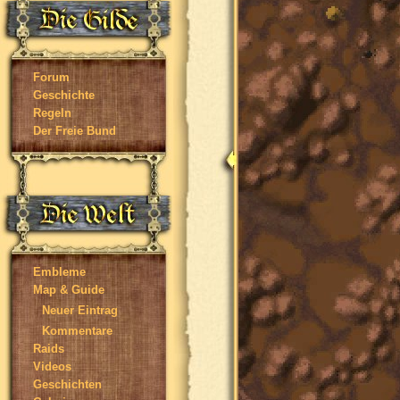
Forum
Geschichte
Regeln
Der Freie Bund
Embleme
Map & Guide
Neuer Eintrag
Kommentare
Raids
Videos
Geschichten