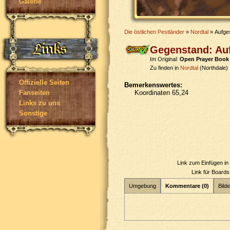
Galerie
Die östlichen Pestländer
»
Nordtal
» Aufge
Gegenstand: Au
Im Original:
Open Prayer Book
Zu finden in
Nordtal
(Northdale)
Offizielle Seiten
Bemerkenswertes:
Koordinaten 65,24
Fanseiten
Links zu uns
Sonstige
Link zum Einfügen i
Link für Board
Umgebung
Kommentare (0)
Bilde