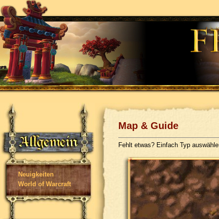
Map & Guide
Fehlt etwas? Einfach Typ auswähl
Neuigkeiten
World of Warcraft