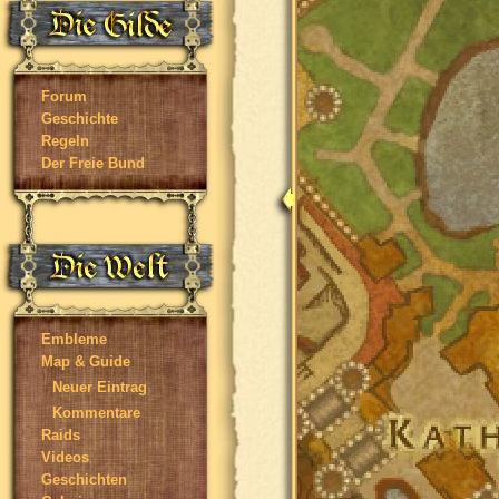
Forum
Geschichte
Regeln
Der Freie Bund
Embleme
Map & Guide
Neuer Eintrag
Kommentare
Raids
Videos
Geschichten