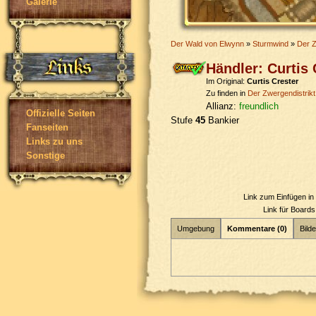
Galerie
Der Wald von Elwynn
»
Sturmwind
»
Der Z
Händler: Curtis 
Im Original:
Curtis Crester
Zu finden in
Der Zwergendistrikt
Allianz:
freundlich
Offizielle Seiten
Stufe
45
Bankier
Fanseiten
Links zu uns
Sonstige
Link zum Einfügen i
Link für Board
Umgebung
Kommentare (0)
Bilde