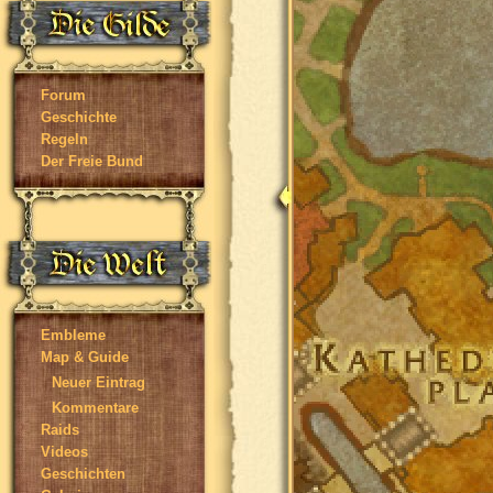
Forum
Geschichte
Regeln
Der Freie Bund
Embleme
Map & Guide
Neuer Eintrag
Kommentare
Raids
Videos
Geschichten