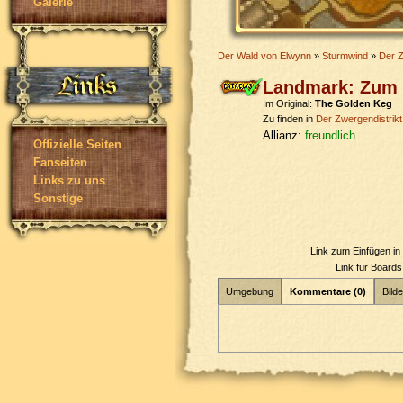
Galerie
Der Wald von Elwynn
»
Sturmwind
»
Der Z
Landmark: Zum 
Im Original:
The Golden Keg
Zu finden in
Der Zwergendistrikt
Allianz:
freundlich
Offizielle Seiten
Fanseiten
Links zu uns
Sonstige
Link zum Einfügen i
Link für Board
Umgebung
Kommentare (0)
Bilde