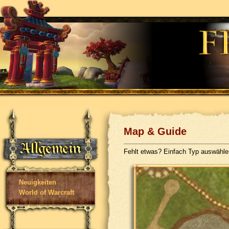
Map & Guide
Fehlt etwas? Einfach Typ auswähl
Neuigkeiten
World of Warcraft