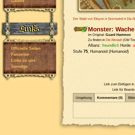
Galerie
Der Wald von Elwynn
»
Sturmwind
»
Die Al
Monster: Wach
Im Original:
Guard Hammon
Zu finden in
Die Altstadt
(Old To
Allianz:
freundlich
Horde:
a
Offizielle Seiten
Stufe
75
, Humanoid (
Humanoid
)
Fanseiten
Links zu uns
Sonstige
Link zum Einfügen i
Link für Board
Umgebung
Kommentare (0)
Bilde