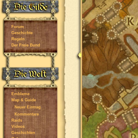
Forum
Geschichte
Regeln
Der Freie Bund
Embleme
Map & Guide
Neuer Eintrag
Kommentare
Raids
Videos
Geschichten