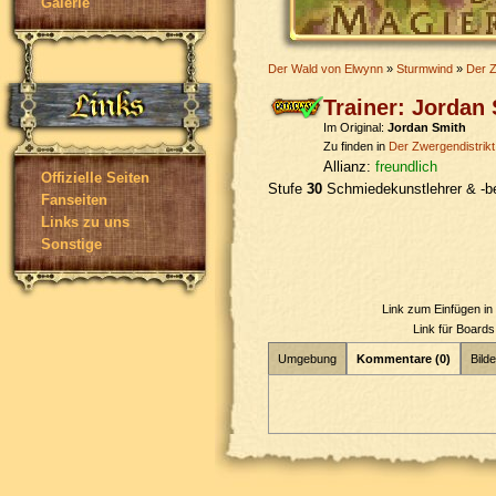
Galerie
Der Wald von Elwynn
»
Sturmwind
»
Der Z
Trainer: Jordan
Im Original:
Jordan Smith
Zu finden in
Der Zwergendistrikt
Allianz:
freundlich
Offizielle Seiten
Stufe
30
Schmiedekunstlehrer & -b
Fanseiten
Links zu uns
Sonstige
Link zum Einfügen i
Link für Board
Umgebung
Kommentare (0)
Bilde