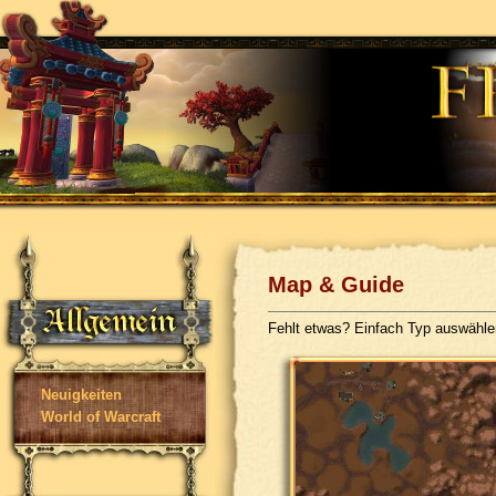
Map & Guide
Fehlt etwas? Einfach Typ auswähl
Neuigkeiten
World of Warcraft