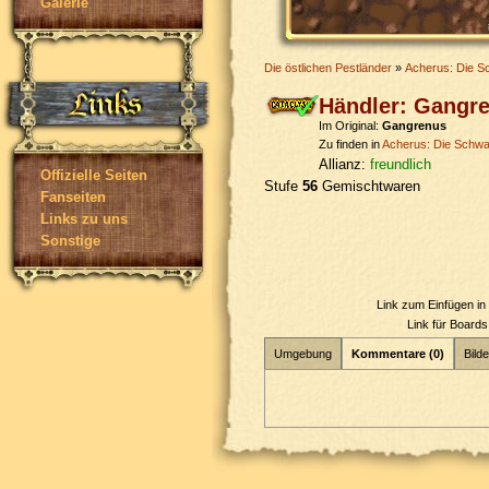
Galerie
Die östlichen Pestländer
»
Acherus: Die S
Händler: Gangr
Im Original:
Gangrenus
Zu finden in
Acherus: Die Schw
Allianz:
freundlich
Offizielle Seiten
Stufe
56
Gemischtwaren
Fanseiten
Links zu uns
Sonstige
Link zum Einfügen i
Link für Board
Umgebung
Kommentare (0)
Bilde