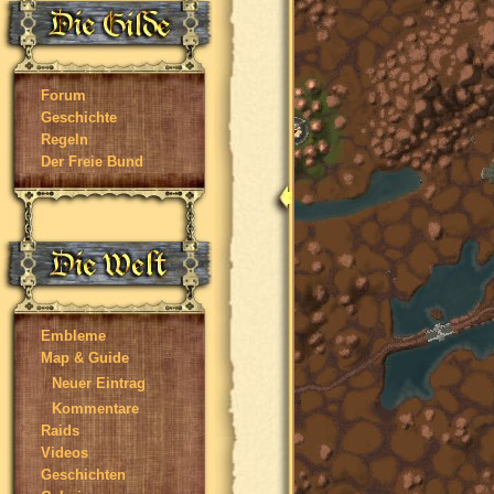
Forum
Geschichte
Regeln
Der Freie Bund
Embleme
Map & Guide
Neuer Eintrag
Kommentare
Raids
Videos
Geschichten