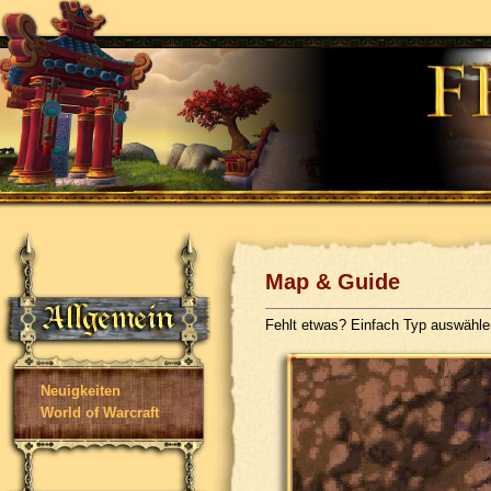
Map & Guide
Fehlt etwas? Einfach Typ auswähl
Neuigkeiten
World of Warcraft