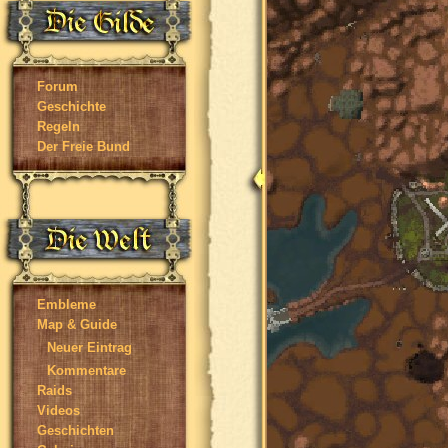
Forum
Geschichte
Regeln
Der Freie Bund
Embleme
Map & Guide
Neuer Eintrag
Kommentare
Raids
Videos
Geschichten