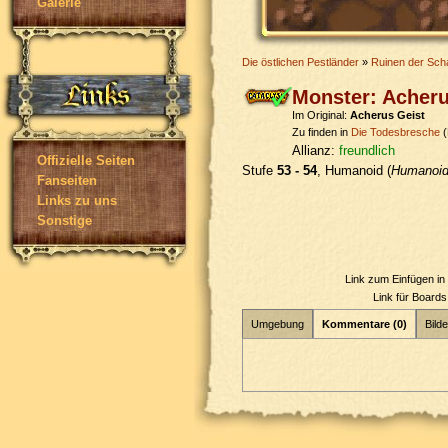
Galerie
Die östlichen Pestländer
»
Ruinen der Sch
Monster: Acher
Im Original:
Acherus Geist
Zu finden in
Die Todesbresche
(
Allianz:
freundlich
Offizielle Seiten
Stufe
53 - 54
, Humanoid (
Humanoi
Fanseiten
Links zu uns
Sonstige
Link zum Einfügen i
Link für Board
Umgebung
Kommentare (0)
Bilde