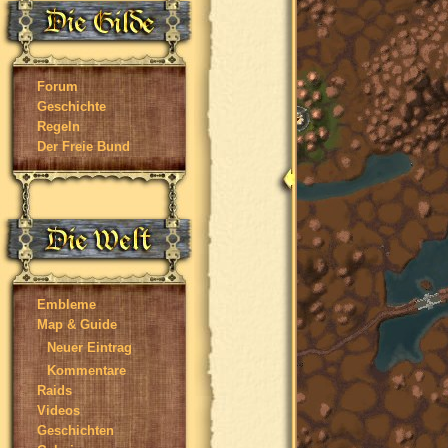
Forum
Geschichte
Regeln
Der Freie Bund
Embleme
Map & Guide
Neuer Eintrag
Kommentare
Raids
Videos
Geschichten