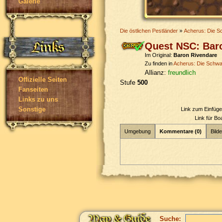
Galerie
Die östlichen Pestländer
»
Acherus: Die S
Quest NSC: Bar
Im Original:
Baron Rivendare
Zu finden in
Acherus: Die Schw
Allianz:
freundlich
Offizielle Seiten
Stufe
500
Fanseiten
Links zu uns
Sonstige
Link zum Einfüg
Link für B
Umgebung
Kommentare (0)
Bilde
Suche: