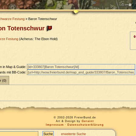
chwarze Festung
» Baron Totenschwur
on Totenschwur
arze Festung
(Acherus: The Ebon Hold)
en in Map & Guide:
oards mit BB-Code:
r (0)
© 2002-2026 FreierBund.de
Art & Design by
Geraint
Impressum
·
Datenschutzerklärung
erweiterte Suche