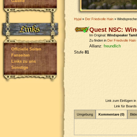
Galerie
Hyjal
»
Der Friedvolle Hain
» Windsprecher
Quest NSC: Win
Im Original:
Windspeaker Tami
Zu finden in
Der Friedvolle Hain
Allianz:
freundlich
Offizielle Seiten
Stufe
81
Fanseiten
Links zu uns
Sonstige
Link zum Einfügen i
Link für Board
Umgebung
Kommentare (0)
Bilde