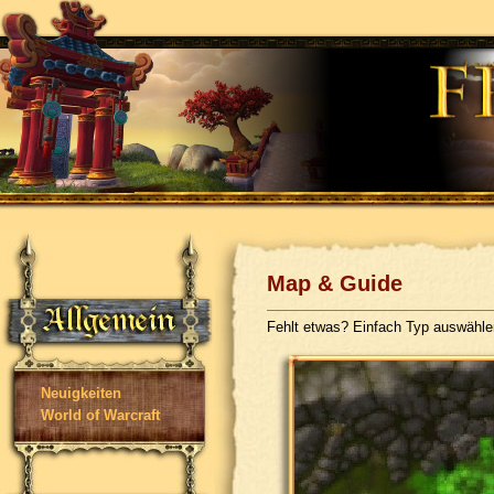
Map & Guide
Fehlt etwas? Einfach Typ auswähl
Neuigkeiten
World of Warcraft