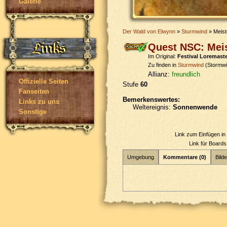
Galerie
Der Wald von Elwynn
»
Sturmwind
» Meist
Quest NSC: Meis
Im Original:
Festival Loremast
Zu finden in
Sturmwind
(Stormwi
Allianz:
freundlich
Offizielle Seiten
Stufe
60
Fanseiten
Bemerkenswertes:
Links zu uns
Weltereignis:
Sonnenwende
Sonstige
Link zum Einfügen i
Link für Board
Umgebung
Kommentare (0)
Bilde