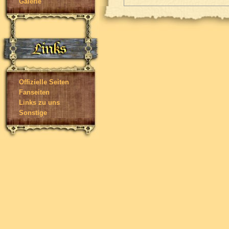
Galerie
Offizielle Seiten
Fanseiten
Links zu uns
Sonstige