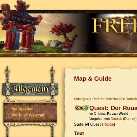
Map & Guide
Schergrat
»
Dorf der Mok'Nathal
»
Dertrok
Quest: Der Ruu
Neuigkeiten
Im Original:
Ruuan Weald
World of Warcraft
Vergeben von
Dertrok
(Dertrok)
Stufe
64
Quest (
Horde
)
Text