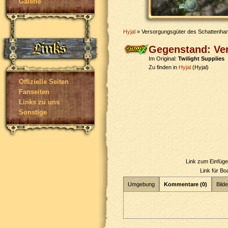
Galerie
Hyjal
» Versorgungsgüter des Schattenh
Gegenstand: Ve
Im Original:
Twilight Supplies
Zu finden in
Hyjal
(Hyjal)
Offizielle Seiten
Fanseiten
Links zu uns
Sonstige
Link zum Einfüg
Link für B
Umgebung
Kommentare (0)
Bilde