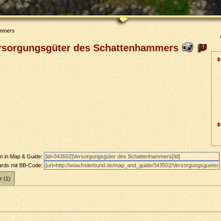
ammers
rsorgungsgüter des Schattenhammers
en in Map & Guide:
oards mit BB-Code:
r (1)