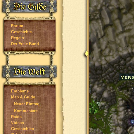
Forum
Geschichte
Regeln
Der Freie Bund
Embleme
Map & Guide
Neuer Eintrag
Kommentare
Raids
Videos
Geschichten