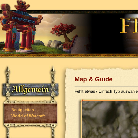
Map & Guide
Fehlt etwas? Einfach Typ auswähl
Neuigkeiten
World of Warcraft