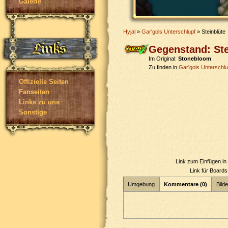
Galerie
Hyjal
»
Gar'gols Unterschlupf
» Steinblüte
Gegenstand: Ste
Im Original:
Stonebloom
Zu finden in
Gar'gols Unterschlu
Offizielle Seiten
Fanseiten
Links zu uns
Sonstige
Link zum Einfügen i
Link für Board
Umgebung
Kommentare (0)
Bilde