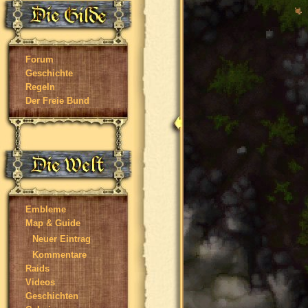
Forum
Geschichte
Regeln
Der Freie Bund
Embleme
Map & Guide
Neuer Eintrag
Kommentare
Raids
Videos
Geschichten