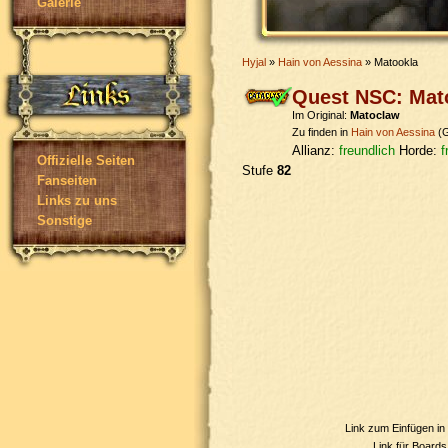
Galerie
Hyjal
»
Hain von Aessina
» Matookla
Quest NSC: Mat
Im Original:
Matoclaw
Zu finden in
Hain von Aessina
(G
Allianz:
freundlich
Horde:
f
Offizielle Seiten
Stufe
82
Fanseiten
Links zu uns
Sonstige
Link zum Einfügen i
Link für Board