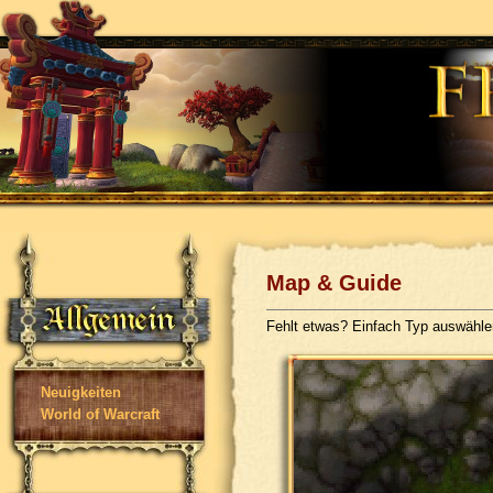
Map & Guide
Fehlt etwas? Einfach Typ auswähl
Neuigkeiten
World of Warcraft