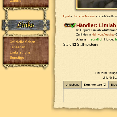
Galerie
Hyjal
»
Hain von Aessina
» Limiah Weißzw
Händler: Limia
Im Original:
Limiah Whitebran
Zu finden in
Hain von Aessina
(G
Allianz:
freundlich
Horde:
f
Offizielle Seiten
Stufe
82
Stallmeisterin
Fanseiten
Links zu uns
Sonstige
Link zum Einfüg
Link für B
Umgebung
Kommentare (0)
Bilde