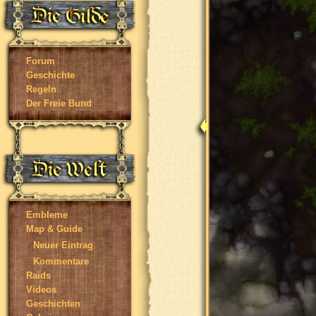
Forum
Geschichte
Regeln
Der Freie Bund
Embleme
Map & Guide
Neuer Eintrag
Kommentare
Raids
Videos
Geschichten