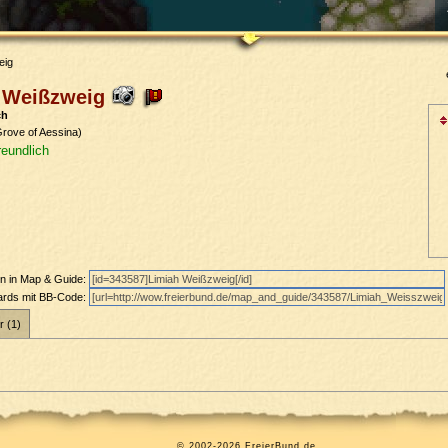
eig
h Weißzweig
ch
rove of Aessina)
reundlich
en in Map & Guide:
oards mit BB-Code:
r (1)
© 2002-2026 FreierBund.de