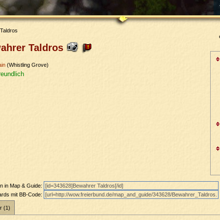
Taldros
ahrer Taldros
in
(Whistling Grove)
reundlich
en in Map & Guide:
oards mit BB-Code:
r (1)