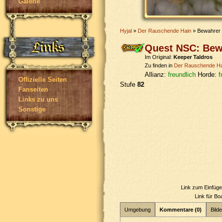
Galerie
Hyjal
»
Der Rauschende Hain
» Bewahrer 
Quest NSC: Bew
Im Original:
Keeper Taldros
Zu finden in
Der Rauschende Ha
Allianz:
freundlich
Horde:
f
Offizielle Seiten
Stufe
82
Fanseiten
Links zu uns
Sonstige
Link zum Einfüg
Link für B
Umgebung
Kommentare (0)
Bilde