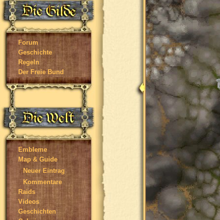
Forum
Geschichte
Regeln
Der Freie Bund
Embleme
Map & Guide
Neuer Eintrag
Kommentare
Raids
Videos
Geschichten