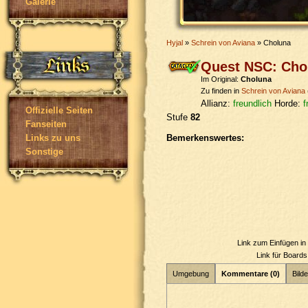
Galerie
Hyjal
»
Schrein von Aviana
» Choluna
Quest NSC: Cho
Im Original:
Choluna
Zu finden in
Schrein von Aviana
Allianz:
freundlich
Horde:
f
Offizielle Seiten
Stufe
82
Fanseiten
Bemerkenswertes:
Links zu uns
Sonstige
Link zum Einfügen i
Link für Board
Umgebung
Kommentare (0)
Bilde