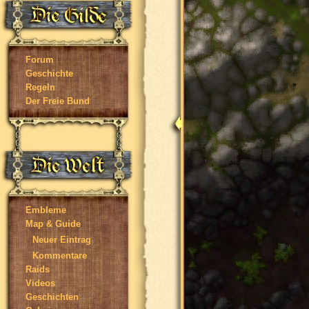
Forum
Geschichte
Regeln
Der Freie Bund
Embleme
Map & Guide
Neuer Eintrag
Kommentare
Raids
Videos
Geschichten