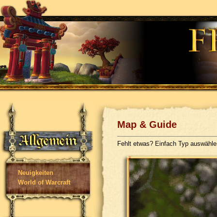
Map & Guide
Fehlt etwas? Einfach Typ auswähl
Neuigkeiten
World of Warcraft