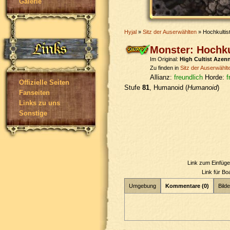
Galerie
Hyjal
»
Sitz der Auserwählten
» Hochkultis
Monster: Hochku
Im Original:
High Cultist Azen
Zu finden in
Sitz der Auserwählt
Allianz:
freundlich
Horde:
f
Offizielle Seiten
Stufe
81
, Humanoid (
Humanoid
)
Fanseiten
Links zu uns
Sonstige
Link zum Einfüg
Link für B
Umgebung
Kommentare (0)
Bilde