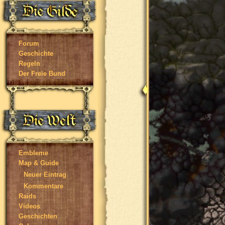
Forum
Geschichte
Regeln
Der Freie Bund
Embleme
Map & Guide
Neuer Eintrag
Kommentare
Raids
Videos
Geschichten