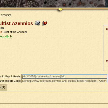
t Azennios
ltist Azennios
nios
en
(Seat of the Chosen)
reundlich
en in Map & Guide:
oards mit BB-Code:
r (1)