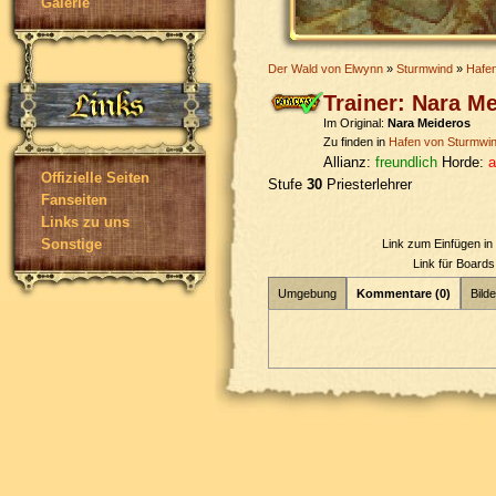
Galerie
Der Wald von Elwynn
»
Sturmwind
»
Hafe
Trainer: Nara M
Im Original:
Nara Meideros
Zu finden in
Hafen von Sturmwi
Allianz:
freundlich
Horde:
a
Offizielle Seiten
Stufe
30
Priesterlehrer
Fanseiten
Links zu uns
Sonstige
Link zum Einfügen i
Link für Board
Umgebung
Kommentare (0)
Bilde