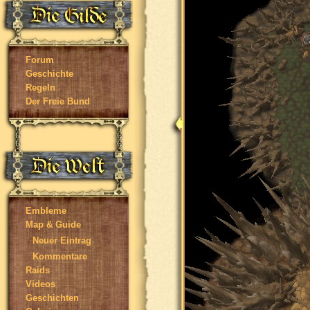
Forum
Geschichte
Regeln
Der Freie Bund
Embleme
Map & Guide
Neuer Eintrag
Kommentare
Raids
Videos
Geschichten