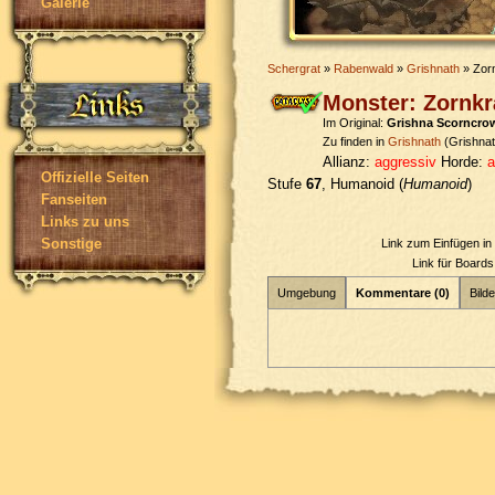
Galerie
Schergrat
»
Rabenwald
»
Grishnath
» Zor
Monster: Zornkr
Im Original:
Grishna Scorncro
Zu finden in
Grishnath
(Grishnat
Allianz:
aggressiv
Horde:
a
Offizielle Seiten
Stufe
67
, Humanoid (
Humanoid
)
Fanseiten
Links zu uns
Sonstige
Link zum Einfügen i
Link für Board
Umgebung
Kommentare (0)
Bilde