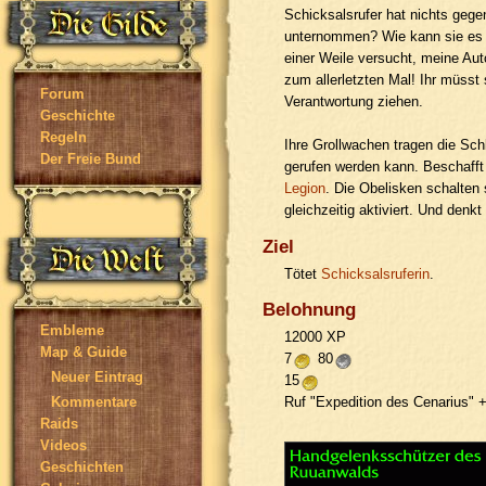
Schicksalsrufer hat nichts gege
unternommen? Wie kann sie es 
einer Weile versucht, meine Aut
zum allerletzten Mal! Ihr müsst 
Forum
Verantwortung ziehen.
Geschichte
Regeln
Ihre Grollwachen tragen die Schl
Der Freie Bund
gerufen werden kann. Beschafft 
Legion
. Die Obelisken schalten s
gleichzeitig aktiviert. Und denk
Ziel
Tötet
Schicksalsruferin
.
Belohnung
Embleme
12000 XP
Map & Guide
7
80
Neuer Eintrag
15
Ruf "Expedition des Cenarius" 
Kommentare
Raids
Videos
Geschichten