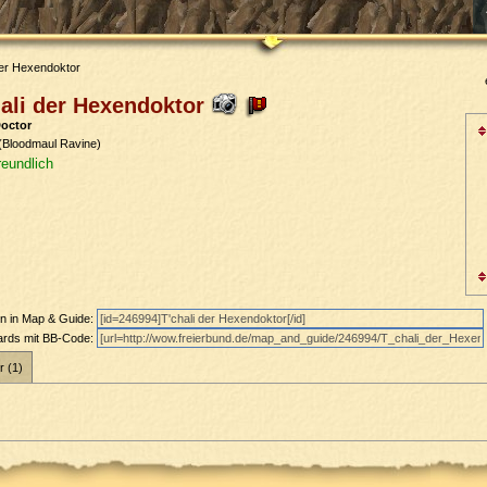
der Hexendoktor
ali der Hexendoktor
Doctor
(Bloodmaul Ravine)
reundlich
en in Map & Guide:
oards mit BB-Code:
r (1)