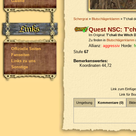
Galerie
Schergrat
»
Blutschlägerklamm
» T'chali 
Quest NSC: T'ch
Im Original:
T'chali the Witch 
Zu finden in
Blutschlägerklamm
Allianz:
aggressiv
Horde:
f
Offizielle Seiten
Stufe
67
Fanseiten
Bemerkenswertes:
Links zu uns
Koordinaten 44,72
Sonstige
Link zum Einfüg
Link für B
Umgebung
Kommentare (0)
Bilde