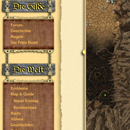
Forum
Geschichte
Regeln
Der Freie Bund
Embleme
Map & Guide
Neuer Eintrag
Kommentare
Raids
Videos
Geschichten