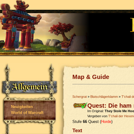
Map & Guide
Schergrat
»
Blutschlägerklamm
»
T'chali 
Quest: Die ham 
Neuigkeiten
Im Original:
They Stole Me Ho
World of Warcraft
Vergeben von
T'chali der Hexen
Stufe
66
Quest (
Horde
)
Text