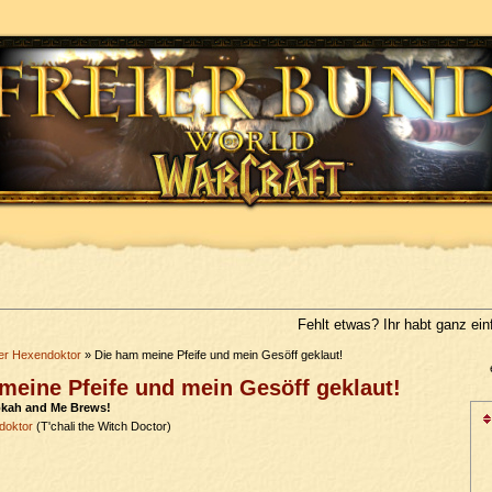
Fehlt etwas? Ihr habt ganz ei
der Hexendoktor
» Die ham meine Pfeife und mein Gesöff geklaut!
meine Pfeife und mein Gesöff geklaut!
okah and Me Brews!
doktor
(T'chali the Witch Doctor)