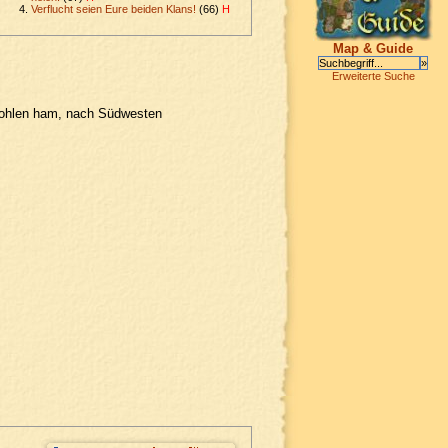
Verflucht seien Eure beiden Klans!
(66)
H
Map & Guide
Erweiterte Suche
estohlen ham, nach Südwesten