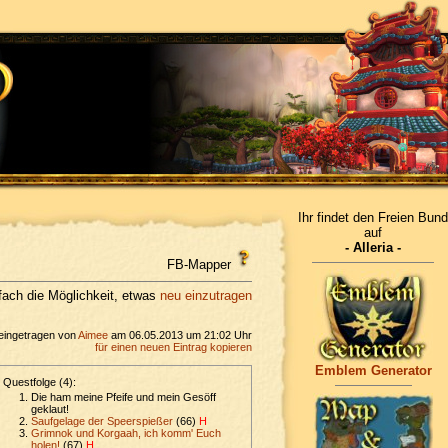
Ihr findet den Freien Bund
auf
- Alleria -
FB-Mapper
nfach die Möglichkeit, etwas
neu einzutragen
eingetragen von
Aimee
am 06.05.2013 um 21:02 Uhr
für einen neuen Eintrag kopieren
Emblem Generator
Questfolge (4):
Die ham meine Pfeife und mein Gesöff
geklaut!
Saufgelage der Speerspießer
(66)
H
Grimnok und Korgaah, ich komm' Euch
holen!
(67)
H