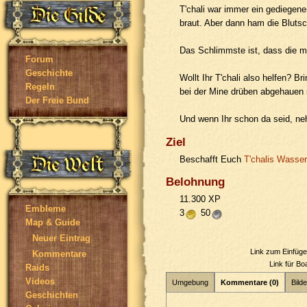
T'chali war immer ein gediegene
braut. Aber dann ham die Blutsc
Das Schlimmste ist, dass die m
Forum
Geschichte
Wollt Ihr T'chali also helfen? B
Regeln
bei der Mine drüben abgehauen 
Der Freie Bund
Und wenn Ihr schon da seid, n
Ziel
Beschafft Euch
T'chalis Wasser
Belohnung
11.300 XP
Embleme
3
50
Map & Guide
Neuer Eintrag
Link zum Einfüg
Kommentare
Link für B
Raids
Videos
Umgebung
Kommentare (0)
Bilde
Geschichten