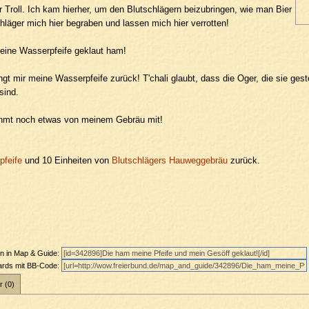
r Troll. Ich kam hierher, um den Blutschlägern beizubringen, wie man Bier
hläger mich hier begraben und lassen mich hier verrotten!
eine Wasserpfeife geklaut ham!
ringt mir meine Wasserpfeife zurück! T'chali glaubt, dass die Oger, die sie g
sind.
ehmt noch etwas von meinem Gebräu mit!
pfeife
und 10 Einheiten von
Blutschlägers Hauweggebräu
zurück.
en in Map & Guide:
oards mit BB-Code:
r (0)