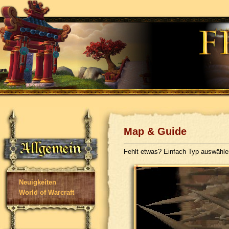
Map & Guide
Fehlt etwas? Einfach Typ auswähl
Neuigkeiten
World of Warcraft