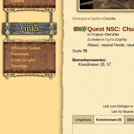
Galerie
Schergrat
»
Ogri'la
» Chu'a'lor
Quest NSC: Chu'
Im Original:
Chu'a'lor
Zu finden in
Ogri'la
(Ogri'la)
Allianz:
neutral
Horde:
neut
Offizielle Seiten
Stufe
70
Fanseiten
Bemerkenswertes:
Links zu uns
Koordinaten 28, 57
Sonstige
Link zum Einfügen i
Link für Board
Umgebung
Kommentare (0)
Bilde