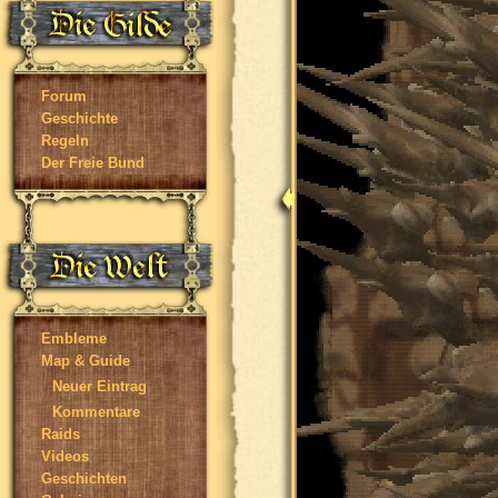
Forum
Geschichte
Regeln
Der Freie Bund
Embleme
Map & Guide
Neuer Eintrag
Kommentare
Raids
Videos
Geschichten