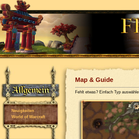
Map & Guide
Fehlt etwas? Einfach Typ auswähl
Neuigkeiten
World of Warcraft