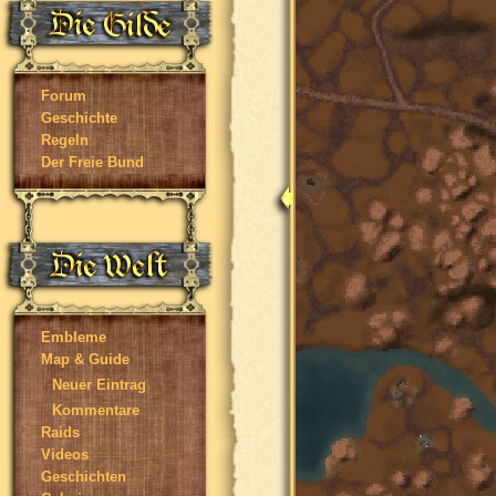
Forum
Geschichte
Regeln
Der Freie Bund
Embleme
Map & Guide
Neuer Eintrag
Kommentare
Raids
Videos
Geschichten