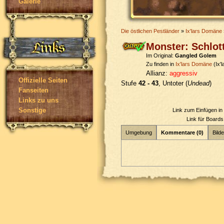
Galerie
Die östlichen Pestländer
»
Ix'lars Domäne
Monster: Schlot
Im Original:
Gangled Golem
Zu finden in
Ix'lars Domäne
(Ix'
Allianz:
aggressiv
Offizielle Seiten
Stufe
42 - 43
, Untoter (
Undead
)
Fanseiten
Links zu uns
Sonstige
Link zum Einfügen i
Link für Board
Umgebung
Kommentare (0)
Bilde