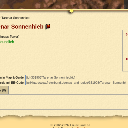
 Tarenar Sonnenhieb
enar Sonnenhieb
thpass Tower)
reundlich
en in Map & Guide:
oards mit BB-Code:
r (0)
© 2002-2026 FreierBund.de