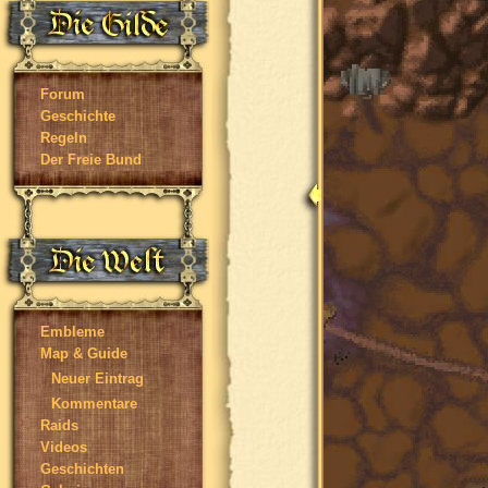
Forum
Geschichte
Regeln
Der Freie Bund
Embleme
Map & Guide
Neuer Eintrag
Kommentare
Raids
Videos
Geschichten