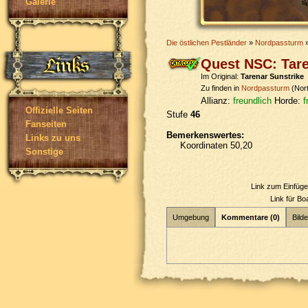
Galerie
Die östlichen Pestländer
»
Nordpassturm
»
Quest NSC: Tar
Im Original:
Tarenar Sunstrike
Zu finden in
Nordpassturm
(Nor
Allianz:
freundlich
Horde:
f
Offizielle Seiten
Stufe
46
Fanseiten
Bemerkenswertes:
Links zu uns
Koordinaten 50,20
Sonstige
Link zum Einfüg
Link für B
Umgebung
Kommentare (0)
Bilde