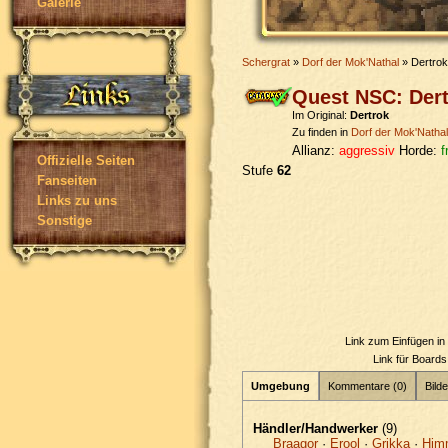
Galerie
Schergrat
»
Dorf der Mok'Nathal
» Dertrok
Quest NSC: Der
Im Original:
Dertrok
Zu finden in
Dorf der Mok'Nathal
Allianz:
aggressiv
Horde:
f
Offizielle Seiten
Stufe
62
Fanseiten
Links zu uns
Sonstige
Link zum Einfügen i
Link für Board
Umgebung
Kommentare (0)
Bilde
Händler/Handwerker
(9)
Braagor
·
Erool
·
Grikka
·
Him