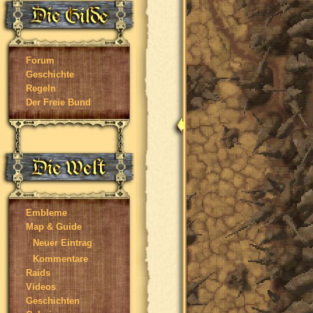
Forum
Geschichte
Regeln
Der Freie Bund
Embleme
Map & Guide
Neuer Eintrag
Kommentare
Raids
Videos
Geschichten