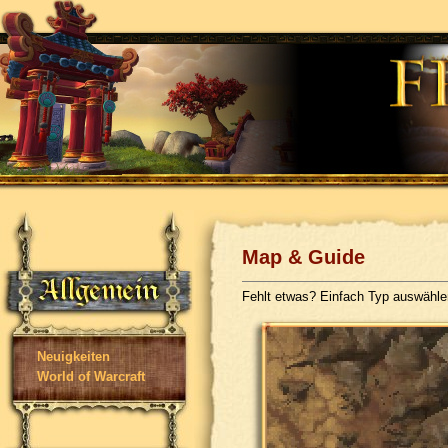
Map & Guide
Fehlt etwas? Einfach Typ auswähl
Neuigkeiten
World of Warcraft