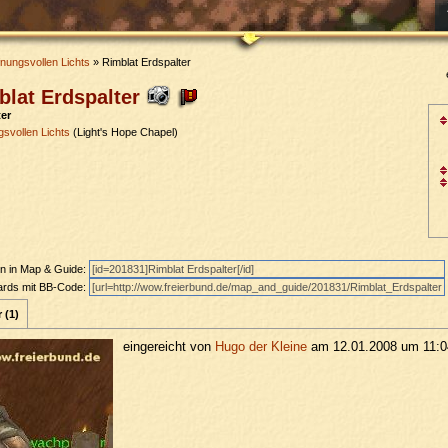
fnungsvollen Lichts
» Rimblat Erdspalter
lat Erdspalter
ter
gsvollen Lichts
(Light's Hope Chapel)
en in Map & Guide:
oards mit BB-Code:
 (1)
eingereicht von
Hugo der Kleine
am 12.01.2008 um 11:0