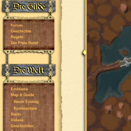
Forum
Geschichte
Regeln
Der Freie Bund
Embleme
Map & Guide
Neuer Eintrag
Kommentare
Raids
Videos
Geschichten