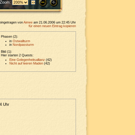
Zoom:
eingetragen von
Aimee
am 21.06.2006 um 22:45 Uhr
für einen neuen Eintrag kopieren
Phasen (2):
in
Ostwallturm
in
Nordpassturm
Bild (1):
Hier starten 2 Quests:
Eine Gelegenheitsallianz
(42)
Nicht auf leeren Maden
(42)
4 Uhr