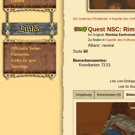
Galerie
Die östlichen Pestländer
»
Kapelle des hof
Quest NSC: Rimb
Im Original:
Rimblat Earthshat
Zu finden in
Kapelle des hoffnun
Allianz:
neutral
Offizielle Seiten
Stufe
60
Fanseiten
Bemerkenswertes:
Links zu uns
Koordianten 73,51
Sonstige
Link zum Einfüg
Link für B
Umgebung
Kommentare (0)
Bilder