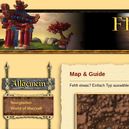
Map & Guide
Fehlt etwas? Einfach Typ auswähl
Neuigkeiten
World of Warcraft