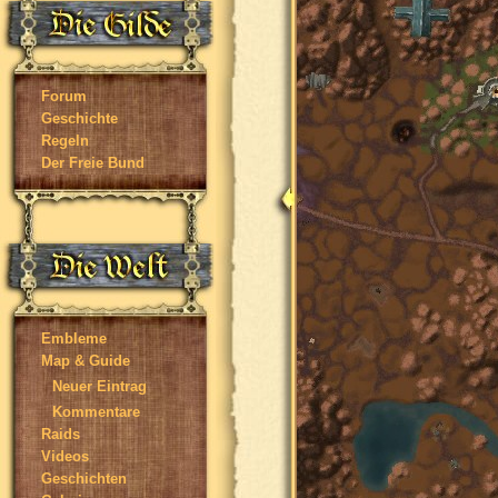
Forum
Geschichte
Regeln
Der Freie Bund
Embleme
Map & Guide
Neuer Eintrag
Kommentare
Raids
Videos
Geschichten