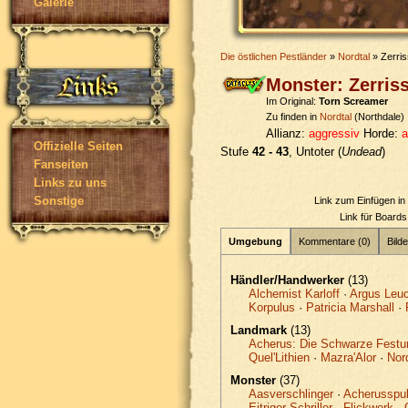
Galerie
Die östlichen Pestländer
»
Nordtal
» Zerris
Monster: Zerris
Im Original:
Torn Screamer
Zu finden in
Nordtal
(Northdale)
Allianz:
aggressiv
Horde:
a
Offizielle Seiten
Stufe
42 - 43
, Untoter (
Undead
)
Fanseiten
Links zu uns
Sonstige
Link zum Einfügen i
Link für Board
Umgebung
Kommentare (0)
Bilde
Händler/Handwerker
(13)
Alchemist Karloff
·
Argus Leuc
Korpulus
·
Patricia Marshall
·
Landmark
(13)
Acherus: Die Schwarze Festu
Quel'Lithien
·
Mazra'Alor
·
Nor
Monster
(37)
Aasverschlinger
·
Acherusspu
Eitriger Schriller
·
Flickwerk
·