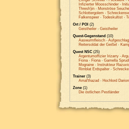
Infizierter Moosschinder
·
Init
Thresh'jin
·
Monströse Seuche
Schlottergolem
·
Schreckensw
Falkenspeer
·
Todeskultist
·
T
Ort / POI
(2)
Geistheiler
·
Geistheiler
Quest-Gegenstand
(10)
Aaswurmfleisch
·
Aufgeschla
Reitersoldat der Geißel
·
Kamp
Quest NSC
(25)
Argentumoffizier Irizarry
·
Argu
Fiona
·
Fiona
·
Gamella Sprud
Mograine
·
Instrukteur Razuvi
Rimblat Erdspalter
·
Schrecke
Trainer
(3)
Amal'thazad
·
Hochlord Dario
Zone
(1)
Die östlichen Pestländer